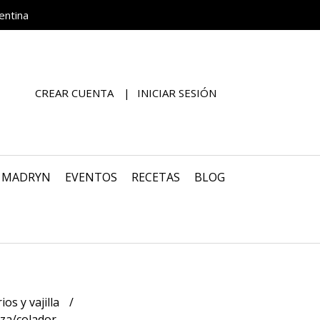
entina
CREAR CUENTA
INICIAR SESIÓN
O MADRYN
EVENTOS
RECETAS
BLOG
ios y vajilla
nza/colador