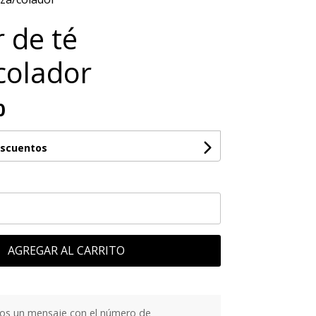
r de té
colador
0
escuentos
AGREGAR AL CARRITO
os un mensaje con el número de