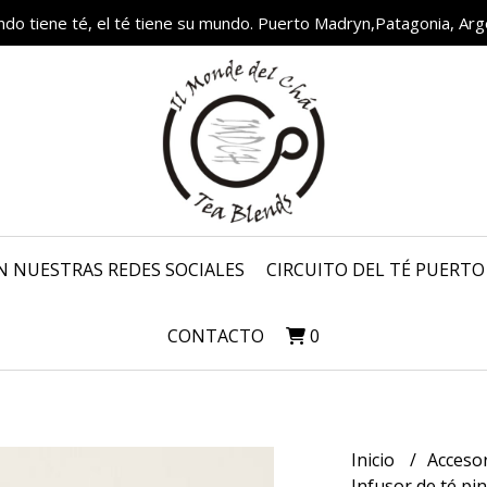
ndo tiene té, el té tiene su mundo. Puerto Madryn,Patagonia, Arg
N NUESTRAS REDES SOCIALES
CIRCUITO DEL TÉ PUERT
CONTACTO
0
Inicio
Accesor
Infusor de té pi