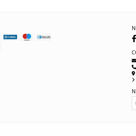
N
C
N