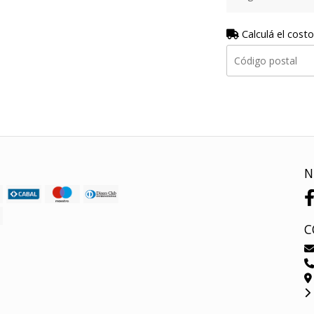
Calculá el costo
N
C