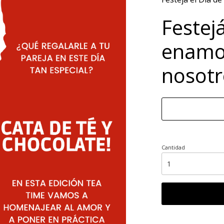
Festejá
enamo
nosotr
Cantidad