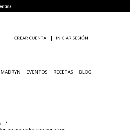
entina
CREAR CUENTA
INICIAR SESIÓN
O MADRYN
EVENTOS
RECETAS
BLOG
s
e los enamorados con nosotros