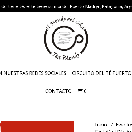
ndo tiene té, el té tiene su mundo. Puerto Madryn,Patagonia, Arg
N NUESTRAS REDES SOCIALES
CIRCUITO DEL TÉ PUERT
CONTACTO
0
Inicio
Evento
Festejá el Día d